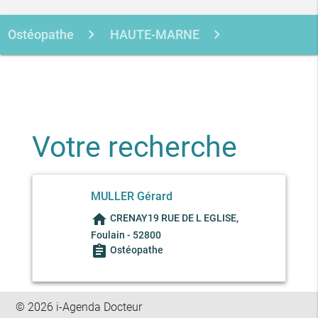
Ostéopathe
HAUTE-MARNE
FOULAIN
Votre recherche
MULLER Gérard
home
CRENAY19 RUE DE L EGLISE,
Foulain - 52800
assignment
Ostéopathe
© 2026 i-Agenda Docteur