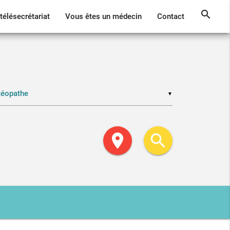
search
télésecrétariat
Vous êtes un médecin
Contact
▼
location_on
search