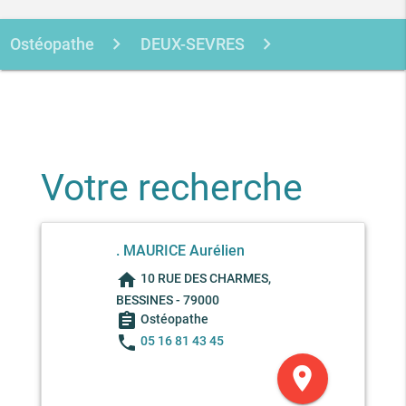
Ostéopathe
DEUX-SEVRES
BESSINES
MAURICE AURELIEN
Votre recherche
. MAURICE Aurélien
home
10 RUE DES CHARMES,
BESSINES - 79000
assignment
Ostéopathe
phone
05 16 81 43 45
location_on