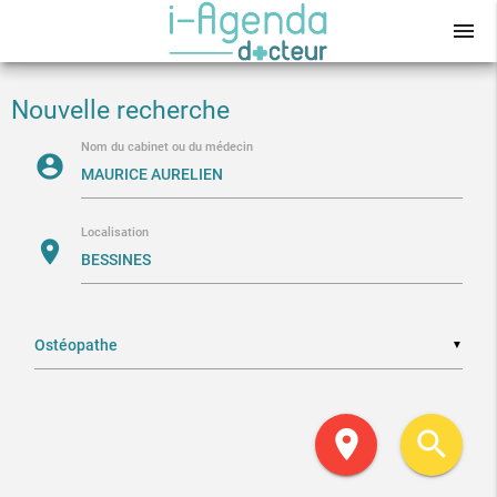
menu
Nouvelle recherche
Nom du cabinet ou du médecin
account_circle
Localisation
location_on
▼
location_on
search