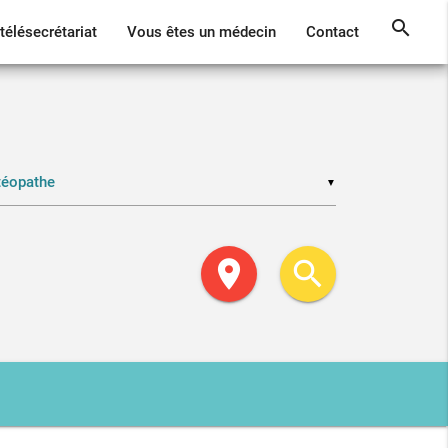
search
télésecrétariat
Vous êtes un médecin
Contact
▼
location_on
search