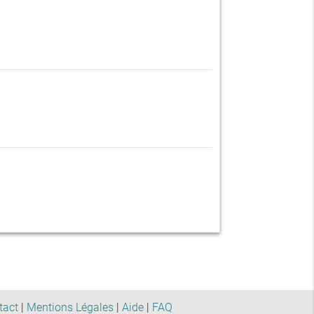
tact
|
Mentions Légales
|
Aide
|
FAQ