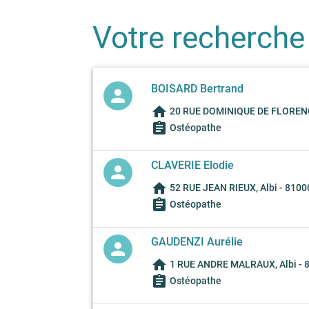
Votre recherche
BOISARD Bertrand
person
home
20 RUE DOMINIQUE DE FLORENCE
assignment
Ostéopathe
CLAVERIE Elodie
person
home
52 RUE JEAN RIEUX, Albi - 8100
assignment
Ostéopathe
GAUDENZI Aurélie
person
home
1 RUE ANDRE MALRAUX, Albi - 
assignment
Ostéopathe