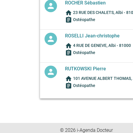
ROCHER Sébastien
person
home
23 RUE DES CHALETS, Albi - 81
assignment
Ostéopathe
ROSELLI Jean-christophe
person
home
4 RUE DE GENEVE, Albi - 81000
assignment
Ostéopathe
RUTKOWSKI Pierre
person
home
101 AVENUE ALBERT THOMAS, A
assignment
Ostéopathe
© 2026 i-Agenda Docteur