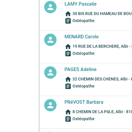
LAMY Pascalie
person
home
30 BIS RUE DU HAMEAU DE BOUR
assignment
Ostéopathe
MENARD Carole
person
home
19 RUE DE LA BERCHERE, Albi -
assignment
Ostéopathe
PAGES Adeline
person
home
32 CHEMIN DES CHENES, Albi -
assignment
Ostéopathe
PRéVOST Barbara
person
home
8 CHEMIN DE LA PâLE, Albi - 81
assignment
Ostéopathe