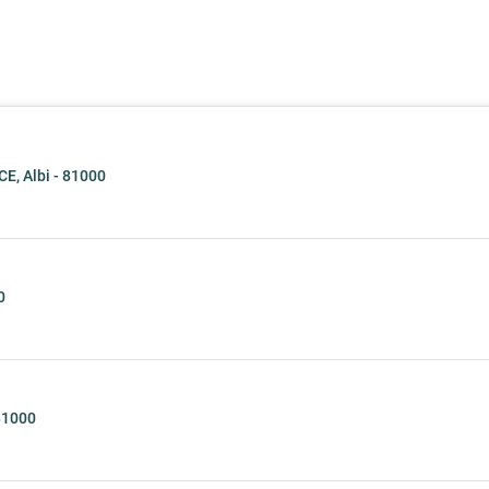
, Albi - 81000
0
81000