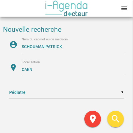
menu
Nouvelle recherche
Nom du cabinet ou du médecin
account_circle
Localisation
location_on
▼
location_on
search