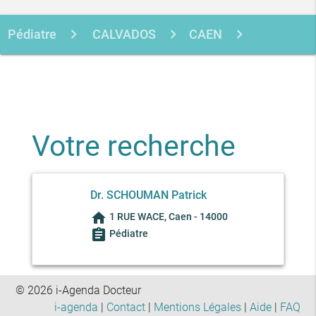
Pédiatre
CALVADOS
CAEN
SCHOUMAN PATRICK
Votre recherche
Dr. SCHOUMAN Patrick
home
1 RUE WACE, Caen - 14000
assignment
Pédiatre
© 2026 i-Agenda Docteur
i-agenda
|
Contact
|
Mentions Légales
|
Aide
|
FAQ