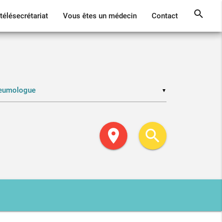
search
télésecrétariat
Vous êtes un médecin
Contact
▼
location_on
search