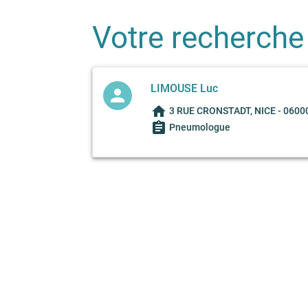
Votre recherche
LIMOUSE Luc
person
home
3 RUE CRONSTADT, NICE - 0600
assignment
Pneumologue