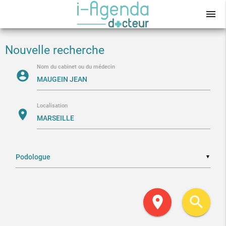
menu
Nouvelle recherche
Nom du cabinet ou du médecin
account_circle
Localisation
location_on
▼
location_on
search