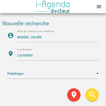
menu
Nouvelle recherche
Nom du cabinet ou du médecin
account_circle
Localisation
location_on
▼
location_on
search