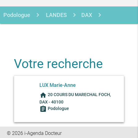
Podologue
LANDES
DAX
LUX MARIE-ANNE
Votre recherche
LUX Marie-Anne
home
20 COURS DU MARECHAL FOCH,
DAX - 40100
assignment
Podologue
© 2026 i-Agenda Docteur