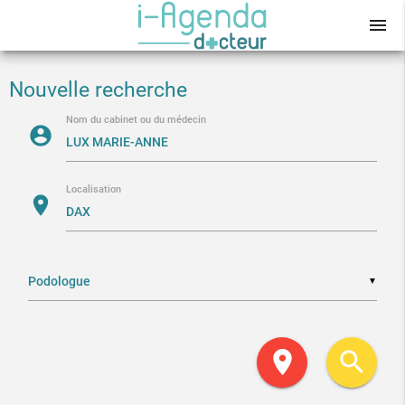
menu
Nouvelle recherche
Nom du cabinet ou du médecin
account_circle
Localisation
location_on
▼
location_on
search