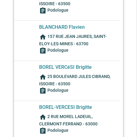
ISSOIRE - 63500
assignment
Podologue
BLANCHARD Flavien
home
157 RUE JEAN JAURES, SAINT-
ELOY-LES-MINES - 63700
assignment
Podologue
BOREL VERCéSI Brigitte
home
25 BOULEVARD JULES CIBRAND,
ISSOIRE - 63500
assignment
Podologue
BOREL-VERCESI Brigitte
home
2 RUE MOREL LADEUIL,
CLERMONT-FERRAND - 63000
assignment
Podologue