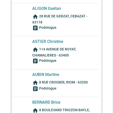
ALIGON Gaëtan
home
28 RUE DE GERZAT, CEBAZAT -
63118
assignment
Podologue
ASTIER Christine
home
114 AVENUE DE ROYAT,
CHAMALIERES - 63400
assignment
Podologue
AUBIN Martine
home
8 RUE CROISIER, RIOM - 63200
assignment
Podologue
BERNARD Brice
home
8 BOULEVARD TRIOZON BAYLE,