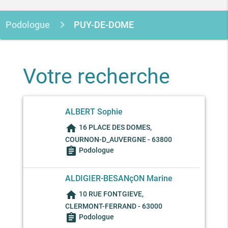
Podologue
PUY-DE-DOME
Votre recherche
ALBERT Sophie
home
16 PLACE DES DOMES,
COURNON-D_AUVERGNE - 63800
assignment
Podologue
ALDIGIER-BESANçON Marine
home
10 RUE FONTGIEVE,
CLERMONT-FERRAND - 63000
assignment
Podologue