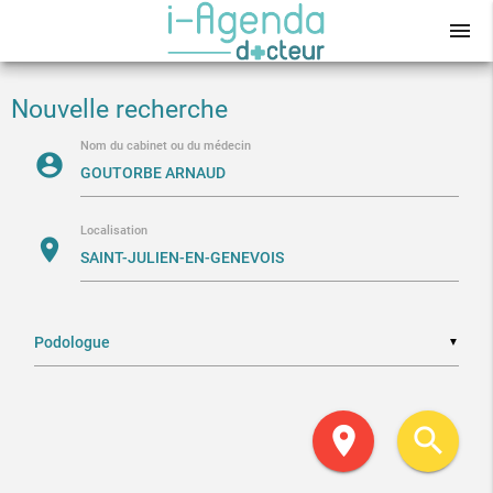
menu
Nouvelle recherche
Nom du cabinet ou du médecin
account_circle
Localisation
location_on
▼
location_on
search