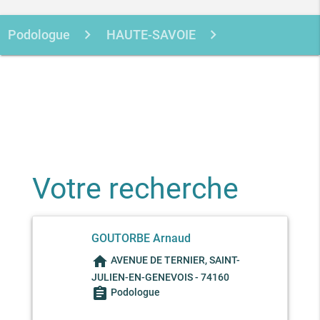
Podologue
HAUTE-SAVOIE
SAINT-JULIEN-EN-GENEVOIS
GOUTORBE ARNAUD
Votre recherche
GOUTORBE Arnaud
home
AVENUE DE TERNIER, SAINT-
JULIEN-EN-GENEVOIS - 74160
assignment
Podologue