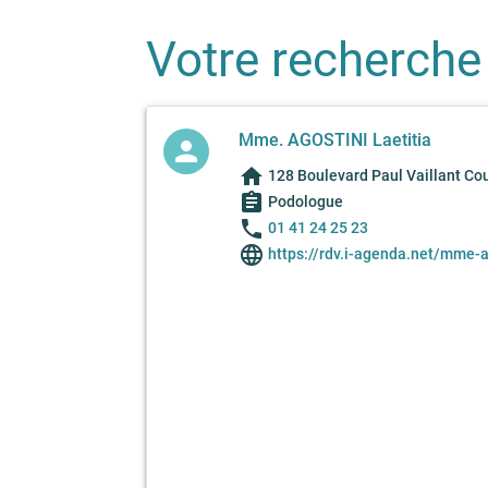
Votre recherche
Mme. AGOSTINI Laetitia
person
home
128 Boulevard Paul Vaillant Cou
assignment
Podologue
phone
01 41 24 25 23
language
https://rdv.i-agenda.net/mme-a