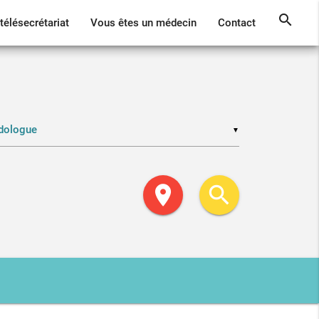
search
télésecrétariat
Vous êtes un médecin
Contact
▼
location_on
search